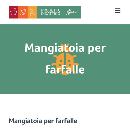
Salta
al
contenuto
Mangiatoia per
farfalle
Mangiatoia per farfalle