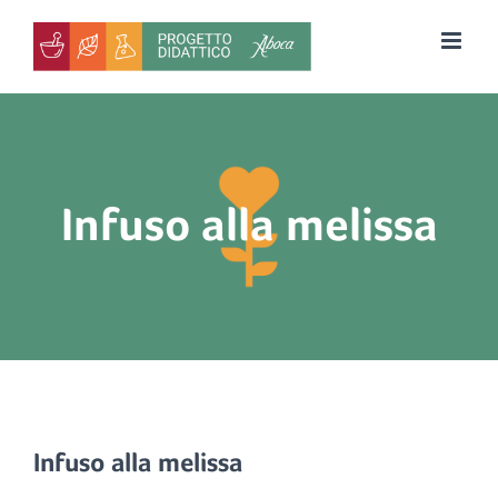
Salta
al
contenuto
Infuso alla melissa
Infuso alla melissa